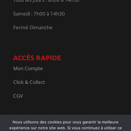
Samedi : 7h00 à 14h30
Fermé Dimanche
ACCÈS RAPIDE
Mon Compte
Click & Collect
CGV
Conception
Dismeo
| Tous droits réservés ‘Carré
Nous utilisons des cookies pour vous garantir la meilleure
expérience sur notre site web. Si vous continuez à utiliser ce
Liberté Colmar’ |
Mentions Légales