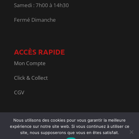
Samedi : 7h00 à 14h30
Fermé Dimanche
ACCÈS RAPIDE
Mon Compte
Click & Collect
CGV
Conception
Dismeo
| Tous droits réservés ‘Carré
Nous utilisons des cookies pour vous garantir la meilleure
expérience sur notre site web. Si vous continuez à utiliser ce
Liberté Colmar’ |
Mentions Légales
site, nous supposerons que vous en êtes satisfait.