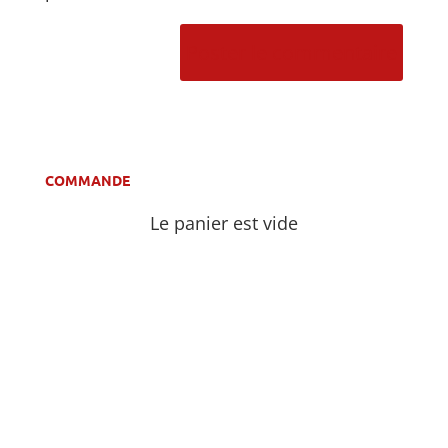
A
l
t
COMMANDE
e
r
Le panier est vide
n
a
t
i
v
e
: